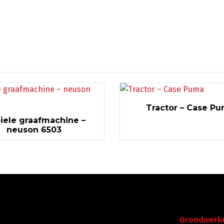
Tractor – Case P
iele graafmachine –
neuson 6503
Gegevens
Navigatie
Graafdijk West 23 - 24
Grondwerk