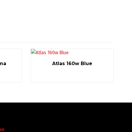
uma
Atlas 160w Blue
Garantie tot succes
en
Met ruime ervaring in de