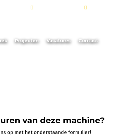
info@akoorevaar.nl
06 - 181 873 88
oek
Projecten
Vacatures
Contact
huren van deze machine?
ons op met het onderstaande formulier!