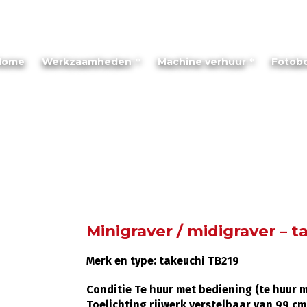
Home
Werkzaamheden
Machine verhuur
Fotob
Minigraver / midigraver – 
Merk en type: takeuchi TB219
Conditie Te huur met bediening
(te huur 
Toelichting rijwerk verstelbaar van 99 cm