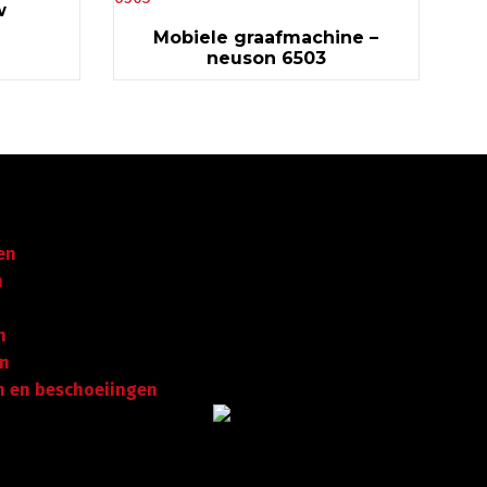
w
Mobiele graafmachine –
neuson 6503
Garantie tot succes
en
Met ruime ervaring in de
n
branche staan wij garant
voor kwaliteit, dat
n
doorgaans begint met een
en
goed en betrouwbaar
 en beschoeiingen
advies.