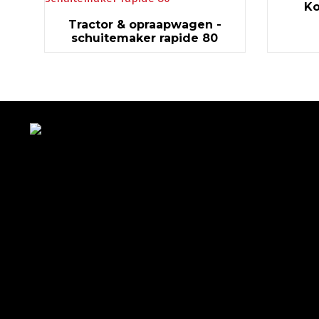
Ko
Tractor & opraapwagen -
schuitemaker rapide 80
Met veel enthousiasme en ervaring zijn wij u van diens
met bestratingen, beschoeiingen en loon- en
grondwerken. in de branche staan wij garant voor
kwaliteit, dat doorgaans begint met een goed en
betrouwbaar advies.