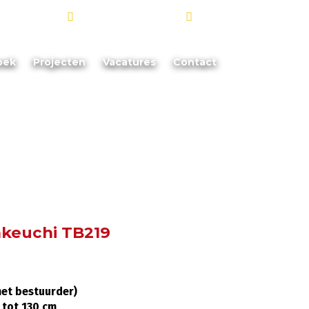
info@akoorevaar.nl
06 - 181 873 88
oek
Projecten
Vacatures
Contact
takeuchi TB219
met bestuurder)
 tot 130 cm