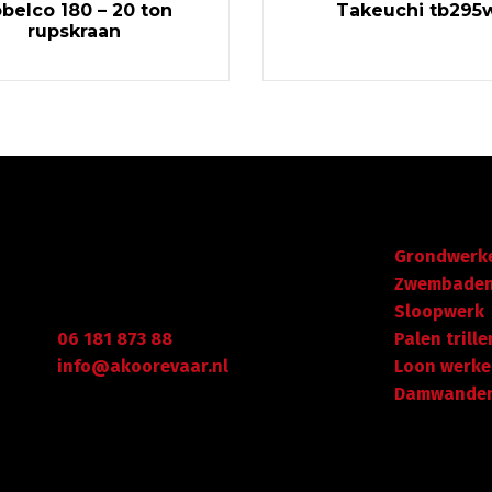
belco 180 – 20 ton
Takeuchi tb295
rupskraan
Gegevens
Navigatie
Graafdijk West 23 - 24
Grondwerk
t
2973 XD Molenaarsgraaf
Zwembade
Arie Koorevaar
Sloopwerk
06 181 873 88
Palen trille
info@akoorevaar.nl
Loon werk
Damwanden