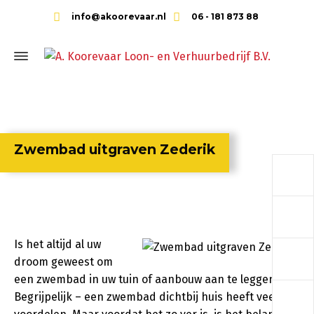
info@akoorevaar.nl
06 - 181 873 88
Zwembad uitgraven Zederik
a
a
Is het altijd al uw
a
droom geweest om
een zwembad in uw tuin of aanbouw aan te leggen?
a
Begrijpelijk – een zwembad dichtbij huis heeft veel