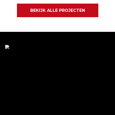
BEKIJK ALLE PROJECTEN
Met veel enthousiasme en ervaring zijn wij u van
dienst met bestratingen, beschoeiingen en loon- en
grondwerken. in de branche staan wij garant voor
kwaliteit, dat doorgaans begint met een goed en
betrouwbaar advies.
Gegevens