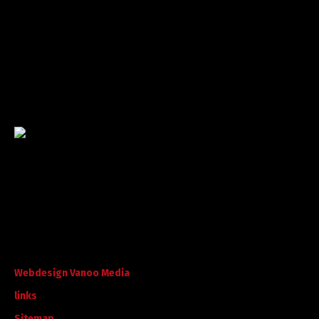
Garantie tot succes
Met ruime ervaring in de branche staan wij garant voor
kwaliteit, dat doorgaans begint met een goed en
betrouwbaar advies.
©
A. Koorevaar Loon- en Verhuurbedrijf B.V. B.V
. Alle rechten
voorbehouden.
Webdesign Vanoo Media
links
Sitemap