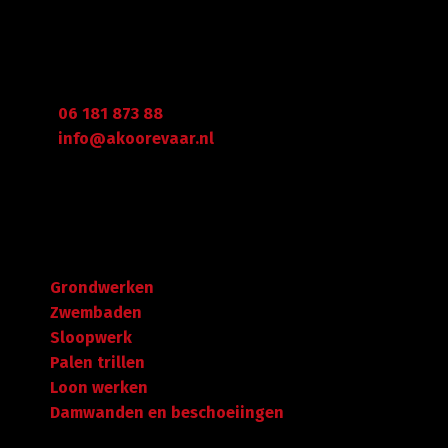
Graafdijk West 23 - 24
2973 XD Molenaarsgraaf
Arie Koorevaar
06 181 873 88
info@akoorevaar.nl
Navigatie
Grondwerken
Zwembaden
Sloopwerk
Palen trillen
Loon werken
Damwanden en beschoeiingen