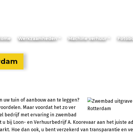
Home
Werkzaamheden
Machine verhuur
Fotob
rdam
n uw tuin of aanbouw aan te leggen?
 voordelen. Maar voordat het zo ver
neel bedrijf met ervaring in zwembad
u bij Loon- en Verhuurbedrijf A. Koorevaar aan het juiste ad
markt. Hoe dan ook, u bent verzekerd van transparantie en vei