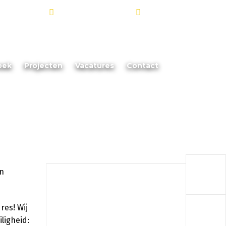
info@akoorevaar.nl
06 - 181 873 88
oek
Projecten
Vacatures
Contact
a
a
res! Wij
ligheid: