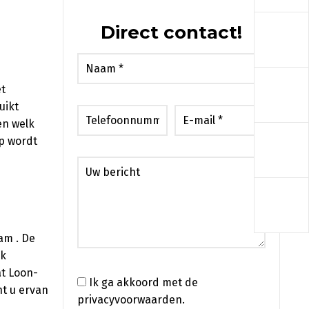
a
Direct contact!
a
et
uikt
en welk
a
p wordt
a
am . De
ik
t Loon-
Ik ga akkoord met de
nt u ervan
privacyvoorwaarden.