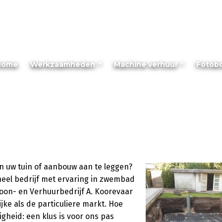
Home
Werkzaamheden
Machine verhuur
Fotob
n uw tuin of aanbouw aan te leggen?
oneel bedrijf met ervaring in zwembad
Loon- en Verhuurbedrijf A. Koorevaar
ijke als de particuliere markt. Hoe
gheid: een klus is voor ons pas