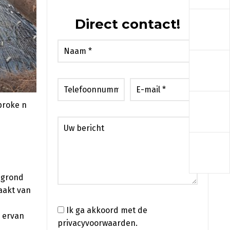
a
Direct contact!
a
a
proke n
a
 grond
aakt van
Ik ga akkoord met de
u ervan
privacyvoorwaarden.