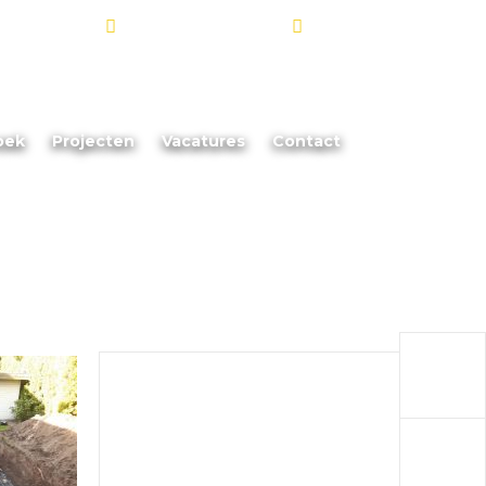
info@akoorevaar.nl
06 - 181 873 88
oek
Projecten
Vacatures
Contact
a
a