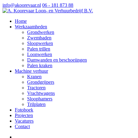
info@akoorevaar.nl
06 - 181 873 88
Home
Werkzaamheden
Grondwerken
Zwembaden
Sloopwerken
Palen trillen
Loonwerken
Damwanden en beschoeiingen
Palen kraken
Machine verhuur
Kranen
Grondgrijpers
Tractoren
Vrachtwagens
Sloophamers
Trilplaten
Fotoboek
Projecten
Vacatures
Contact