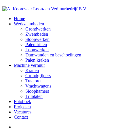
Home
Werkzaamheden
Grondwerken
Zwembaden
Sloopwerken
Palen trillen
Loonwerken
Damwanden en beschoeiingen
Palen kraken
Machine verhuur
Kranen
Grondgrijpers
Tractoren
Vrachtwagens
Sloophamers
Trilplaten
Fotoboek
Projecten
Vacatures
Contact