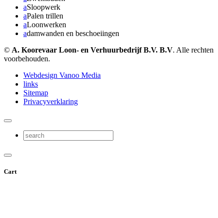
a
Sloopwerk
a
Palen trillen
a
Loonwerken
a
damwanden en beschoeiingen
©
A. Koorevaar Loon- en Verhuurbedrijf B.V. B.V
. Alle rechten
voorbehouden.
Webdesign Vanoo Media
links
Sitemap
Privacyverklaring
Cart