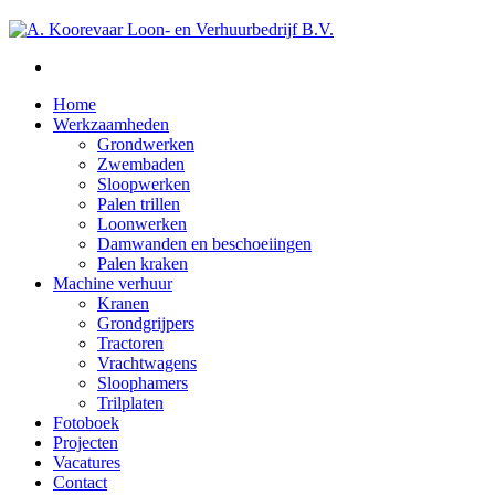
Home
Werkzaamheden
Grondwerken
Zwembaden
Sloopwerken
Palen trillen
Loonwerken
Damwanden en beschoeiingen
Palen kraken
Machine verhuur
Kranen
Grondgrijpers
Tractoren
Vrachtwagens
Sloophamers
Trilplaten
Fotoboek
Projecten
Vacatures
Contact