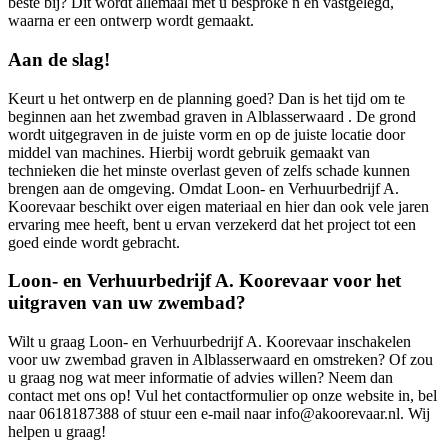
beste bij? Dit wordt allemaal met u besproke n en vastgelegd,
waarna er een ontwerp wordt gemaakt.
Aan de slag!
Keurt u het ontwerp en de planning goed? Dan is het tijd om te
beginnen aan het zwembad graven in Alblasserwaard . De grond
wordt uitgegraven in de juiste vorm en op de juiste locatie door
middel van machines. Hierbij wordt gebruik gemaakt van
technieken die het minste overlast geven of zelfs schade kunnen
brengen aan de omgeving. Omdat Loon- en Verhuurbedrijf A.
Koorevaar beschikt over eigen materiaal en hier dan ook vele jaren
ervaring mee heeft, bent u ervan verzekerd dat het project tot een
goed einde wordt gebracht.
Loon- en Verhuurbedrijf A. Koorevaar voor het
uitgraven van uw zwembad?
Wilt u graag Loon- en Verhuurbedrijf A. Koorevaar inschakelen
voor uw zwembad graven in Alblasserwaard en omstreken? Of zou
u graag nog wat meer informatie of advies willen? Neem dan
contact met ons op! Vul het contactformulier op onze website in, bel
naar 0618187388 of stuur een e-mail naar info@akoorevaar.nl. Wij
helpen u graag!