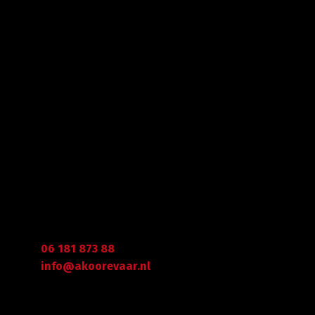
Met veel enthousiasme en ervaring zijn wij u van
dienst met bestratingen, beschoeiingen en loon- en
grondwerken. in de branche staan wij garant voor
kwaliteit, dat doorgaans begint met een goed en
betrouwbaar advies.
Gegevens
Graafdijk West 23 - 24
2973 XD Molenaarsgraaf
Arie Koorevaar
06 181 873 88
info@akoorevaar.nl