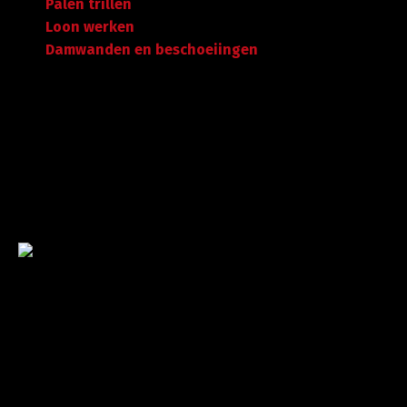
Palen trillen
Loon werken
Damwanden en beschoeiingen
Garantie tot succes
Met ruime ervaring in de branche staan wij garant voor
kwaliteit, dat doorgaans begint met een goed en
betrouwbaar advies.
©
A. Koorevaar Loon- en Verhuurbedrijf B.V. B.V
. Alle rechten
voorbehouden.