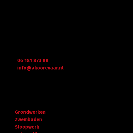
Gegevens
Graafdijk West 23 - 24
2973 XD Molenaarsgraaf
Arie Koorevaar
06 181 873 88
info@akoorevaar.nl
Navigatie
Grondwerken
Zwembaden
Sloopwerk