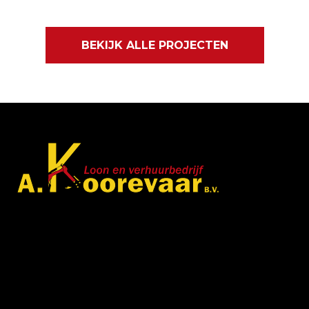
BEKIJK ALLE PROJECTEN
Met veel enthousiasme en ervaring zijn wij u van
dienst met bestratingen, beschoeiingen en loon- en
grondwerken. in de branche staan wij garant voor
kwaliteit, dat doorgaans begint met een goed en
betrouwbaar advies.