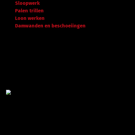
Sloopwerk
Palen trillen
Loon werken
Damwanden en beschoeiingen
Garantie tot succes
Met ruime ervaring in de branche staan wij garant voor
kwaliteit, dat doorgaans begint met een goed en
betrouwbaar advies.
©
A. Koorevaar Loon- en Verhuurbedrijf B.V. B.V
. Alle rechten