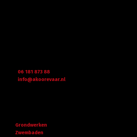
betrouwbaar advies.
Gegevens
Graafdijk West 23 - 24
2973 XD Molenaarsgraaf
Arie Koorevaar
06 181 873 88
info@akoorevaar.nl
Navigatie
Grondwerken
Zwembaden