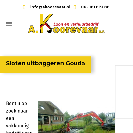
info@akoorevaar.nl
06 - 181 873 88
Sloten uitbaggeren Gouda
a
a
Bent u op
a
zoek naar
een
a
vakkundig