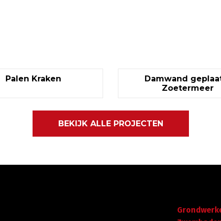
Palen Kraken
Damwand geplaat
Zoetermeer
BEKIJK ALLE PROJECTEN
Gegevens
Navigatie
Graafdijk West 23 - 24
Grondwerk
t