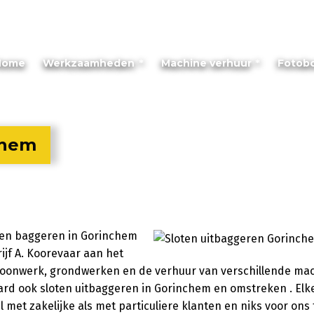
Home
Werkzaamheden
Machine verhuur
Fotob
chem
oten baggeren in Gorinchem
jf A. Koorevaar aan het
 in loonwerk, grondwerken en de verhuur van verschillende ma
rd ook sloten uitbaggeren in Gorinchem en omstreken . Elk
 met zakelijke als met particuliere klanten en niks voor ons t