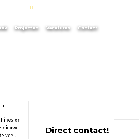
info@akoorevaar.nl
06 - 181 873 88
oek
Projecten
Vacatures
Contact
a
chines en
a
e nieuwe
Direct contact!
e veel.