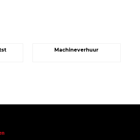
st
Machineverhuur
Garantie tot succes
en
Met ruime ervaring in de