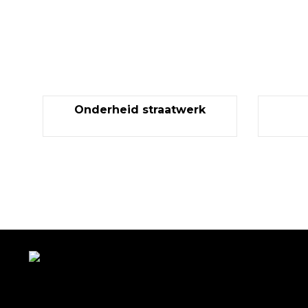
Onderheid straatwerk
Met veel enthousiasme en ervaring zijn wij u van diens