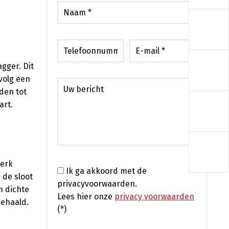
a
a
gger. Dit
volg een
den tot
a
art.
a
werk
Ik ga akkoord met de
 de sloot
privacyvoorwaarden.
n dichte
Lees hier onze
privacy voorwaarden
gehaald.
(*)