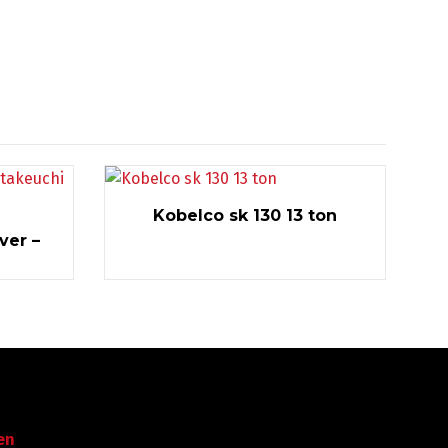
Kobelco sk 130 13 ton
ver –
Garantie tot succes
en
Met ruime ervaring in de