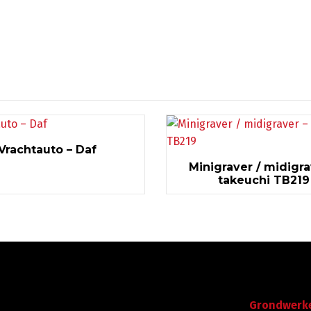
Vrachtauto – Daf
Minigraver / midigra
takeuchi TB219
Gegevens
Navigatie
Graafdijk West 23 - 24
Grondwerk