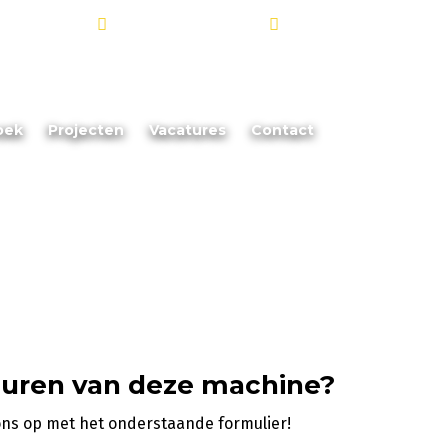
info@akoorevaar.nl
06 - 181 873 88
oek
Projecten
Vacatures
Contact
huren van deze machine?
ons op met het onderstaande formulier!