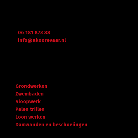
Graafdijk West 23 - 24
2973 XD Molenaarsgraaf
Arie Koorevaar
06 181 873 88
info@akoorevaar.nl
Navigatie
Grondwerken
Zwembaden
Sloopwerk
Palen trillen
Loon werken
Damwanden en beschoeiingen