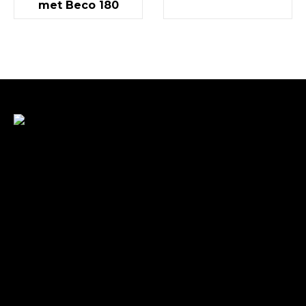
met Beco 180
Met veel enthousiasme en ervaring zijn wij u van
dienst met bestratingen, beschoeiingen en loon- en
grondwerken. in de branche staan wij garant voor
kwaliteit, dat doorgaans begint met een goed en
betrouwbaar advies.
Gegevens