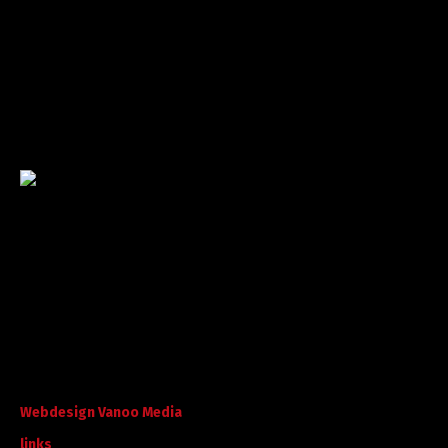
Garantie tot succes
Met ruime ervaring in de branche staan wij garant voor
kwaliteit, dat doorgaans begint met een goed en
betrouwbaar advies.
©
A. Koorevaar Loon- en Verhuurbedrijf B.V. B.V
. Alle rechten
voorbehouden.
Webdesign Vanoo Media
links