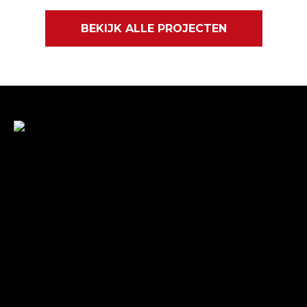
BEKIJK ALLE PROJECTEN
Met veel enthousiasme en ervaring zijn wij u van
dienst met bestratingen, beschoeiingen en loon- en
grondwerken. in de branche staan wij garant voor
kwaliteit, dat doorgaans begint met een goed en
betrouwbaar advies.
Gegevens