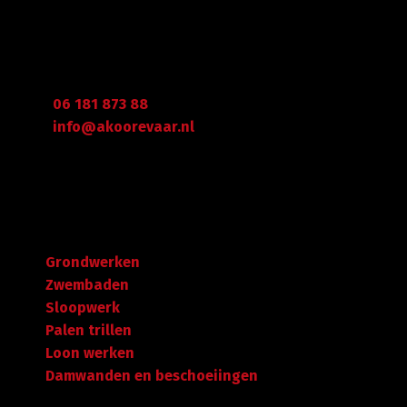
Graafdijk West 23 - 24
2973 XD Molenaarsgraaf
Arie Koorevaar
06 181 873 88
info@akoorevaar.nl
Navigatie
Grondwerken
Zwembaden
Sloopwerk
Palen trillen
Loon werken
Damwanden en beschoeiingen