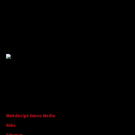
Garantie tot succes
Met ruime ervaring in de branche staan wij garant voor
kwaliteit, dat doorgaans begint met een goed en
betrouwbaar advies.
©
A. Koorevaar Loon- en Verhuurbedrijf B.V. B.V
. Alle rechten
voorbehouden.
Webdesign Vanoo Media
links