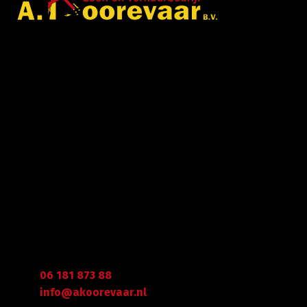
Met veel enthousiasme en ervaring zijn wij u van
dienst met bestratingen, beschoeiingen en loon- en
grondwerken. in de branche staan wij garant voor
kwaliteit, dat doorgaans begint met een goed en
betrouwbaar advies.
Gegevens
Graafdijk West 23 - 24
2973 XD Molenaarsgraaf
Arie Koorevaar
06 181 873 88
info@akoorevaar.nl