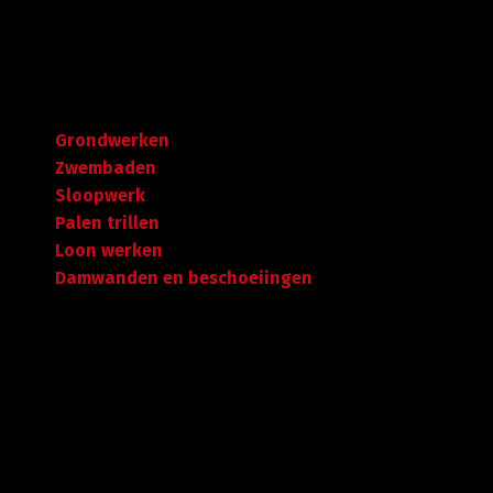
Navigatie
Grondwerken
Zwembaden
Sloopwerk
Palen trillen
Loon werken
Damwanden en beschoeiingen
Garantie tot succes
Met ruime ervaring in de branche staan wij garant voor
kwaliteit, dat doorgaans begint met een goed en