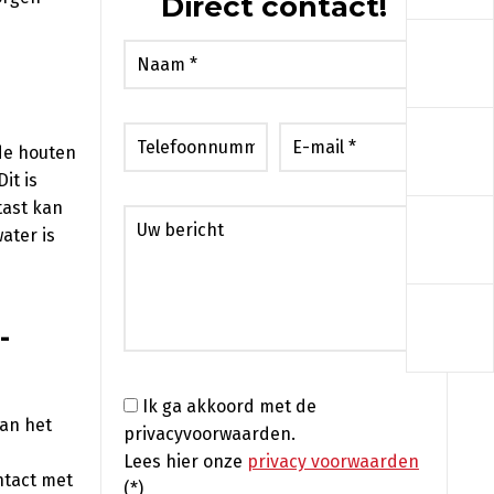
Direct contact!
a
a
de houten
it is
tast kan
a
ater is
a
-
Ik ga akkoord met de
van het
privacyvoorwaarden.
e
Lees hier onze
privacy voorwaarden
ntact met
(*)