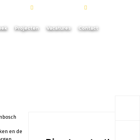
info@akoorevaar.nl
06 - 181 873 88
oek
Projecten
Vacatures
Contact
a
a
rken en de
zorgen