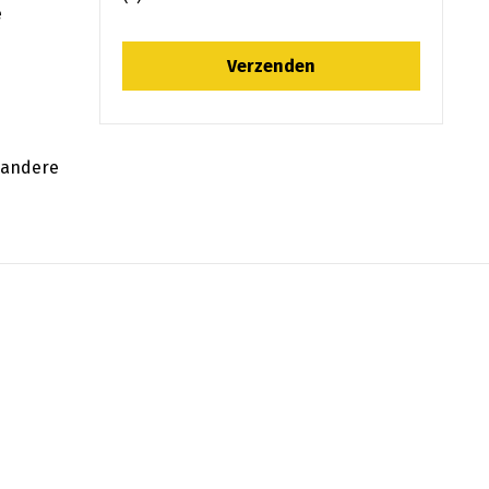
e
f andere