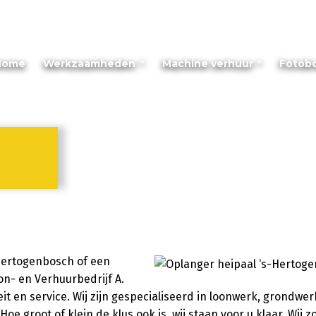
Home
Werkzaamheden
Machine verhuur
Fotob
-Hertogenbosch of een
on- en Verhuurbedrijf A.
it en service. Wij zijn gespecialiseerd in loonwerk, grondwe
e groot of klein de klus ook is, wij staan voor u klaar. Wij 