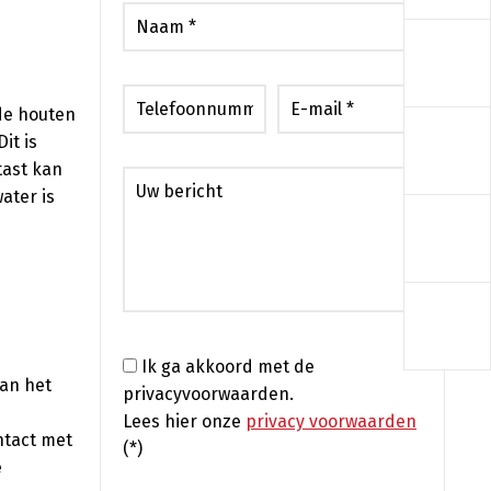
a
de houten
a
it is
tast kan
ater is
a
a
Ik ga akkoord met de
van het
privacyvoorwaarden.
Lees hier onze
privacy voorwaarden
ntact met
(*)
e