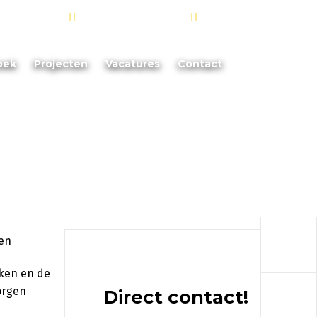
info@akoorevaar.nl
06 - 181 873 88
oek
Projecten
Vacatures
Contact
a
rken en de
a
zorgen
Direct contact!