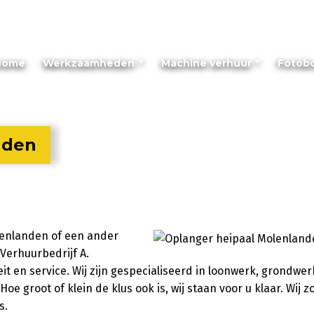
Home
Werkzaamheden
Machine verhuur
Fotob
nden
lenlanden of een ander
 Verhuurbedrijf A.
it en service. Wij zijn gespecialiseerd in loonwerk, grondwe
e groot of klein de klus ook is, wij staan voor u klaar. Wij 
s.