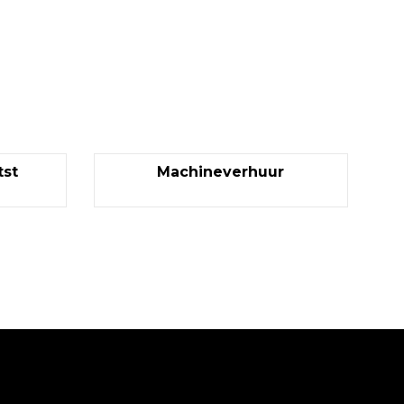
st
Machineverhuur
Garantie tot succes