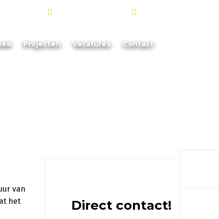
info@akoorevaar.nl
06 - 181 873 88
oek
Projecten
Vacatures
Contact
a
huur van
a
at het
Direct contact!