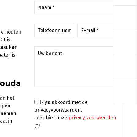
a
de houten
a
it is
tast kan
ater is
a
Gouda
a
van het
Ik ga akkoord met de
appen
privacyvoorwaarden.
opnemen.
Lees hier onze
privacy voorwaarden
aal in
(*)