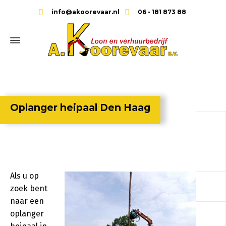
info@akoorevaar.nl
06 - 181 873 88
Oplanger heipaal Den Haag
a
a
Als u op
a
zoek bent
naar een
a
oplanger