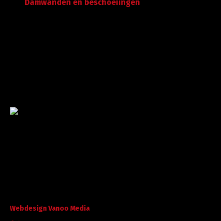
Damwanden en beschoeiingen
Garantie tot succes
Met ruime ervaring in de branche staan wij garant voor
kwaliteit, dat doorgaans begint met een goed en
betrouwbaar advies.
©
A. Koorevaar Loon- en Verhuurbedrijf B.V. B.V
. Alle rechten
voorbehouden.
Webdesign Vanoo Media