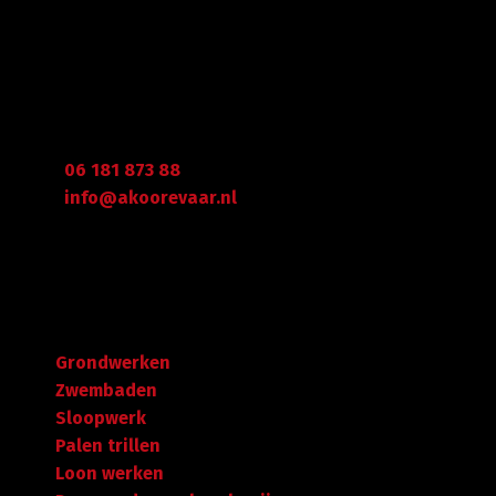
Gegevens
Graafdijk West 23 - 24
2973 XD Molenaarsgraaf
Arie Koorevaar
06 181 873 88
info@akoorevaar.nl
Navigatie
Grondwerken
Zwembaden
Sloopwerk
Palen trillen
Loon werken