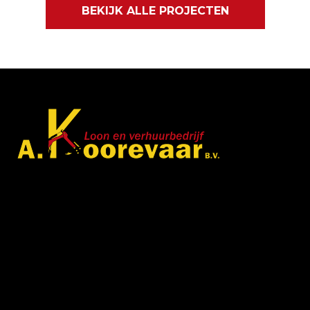
BEKIJK ALLE PROJECTEN
Met veel enthousiasme en ervaring zijn wij u van
dienst met bestratingen, beschoeiingen en loon- en
grondwerken. in de branche staan wij garant voor
kwaliteit, dat doorgaans begint met een goed en
betrouwbaar advies.