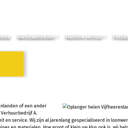
Home
Werkzaamheden
Machine verhuur
Fotob
renlanden of een ander
 Verhuurbedrijf A.
t en service. Wij zijn al jarenlang gespecialiseerd in loonwer
s en materialen. Hoe groot of klein uw klus ook is, wij hel