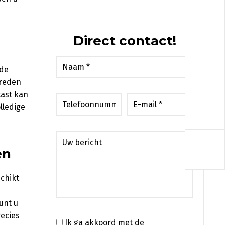
a
Direct contact!
a
 de
 reden
tast kan
a
lledige
a
en
chikt
unt u
ecies
Ik ga akkoord met de