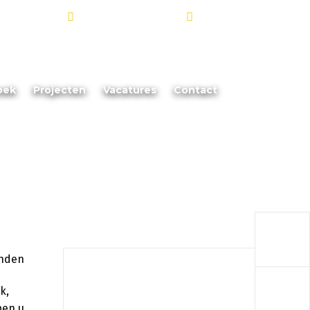
info@akoorevaar.nl
06 - 181 873 88
oek
Projecten
Vacatures
Contact
a
a
k,
pen u