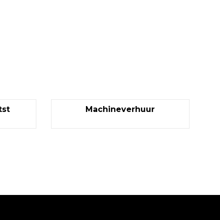
st
Machineverhuur
Garantie tot succes