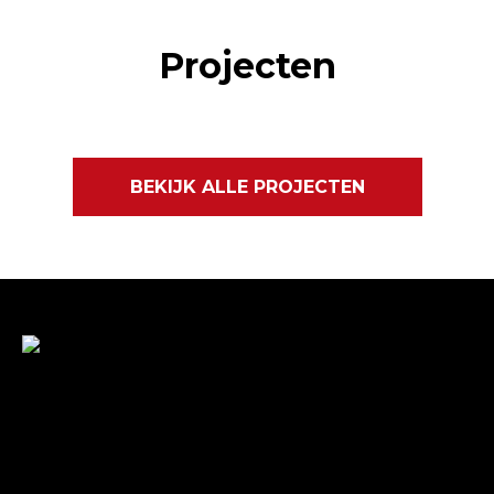
Projecten
BEKIJK ALLE PROJECTEN
Met veel enthousiasme en ervaring zijn wij u van
dienst met bestratingen, beschoeiingen en loon- en
grondwerken. in de branche staan wij garant voor
kwaliteit, dat doorgaans begint met een goed en