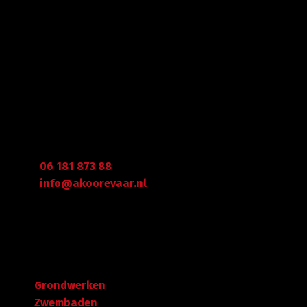
betrouwbaar advies.
Gegevens
Graafdijk West 23 - 24
2973 XD Molenaarsgraaf
Arie Koorevaar
06 181 873 88
info@akoorevaar.nl
Navigatie
Grondwerken
Zwembaden