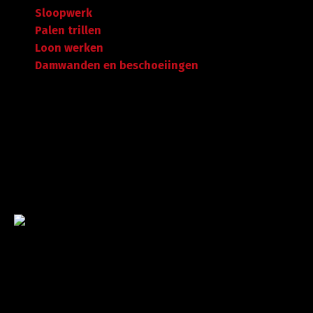
Sloopwerk
Palen trillen
Loon werken
Damwanden en beschoeiingen
Garantie tot succes
Met ruime ervaring in de branche staan wij garant voor
kwaliteit, dat doorgaans begint met een goed en
betrouwbaar advies.