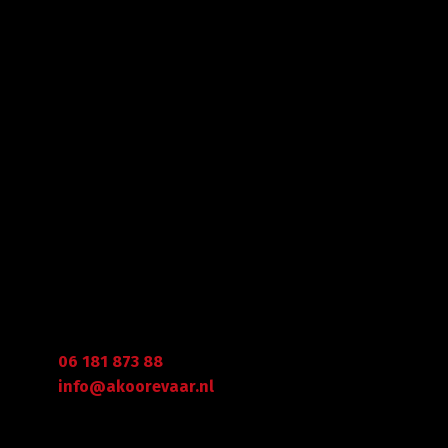
Met veel enthousiasme en ervaring zijn wij u van
dienst met bestratingen, beschoeiingen en loon- en
grondwerken. in de branche staan wij garant voor
kwaliteit, dat doorgaans begint met een goed en
betrouwbaar advies.
Gegevens
Graafdijk West 23 - 24
2973 XD Molenaarsgraaf
Arie Koorevaar
06 181 873 88
info@akoorevaar.nl