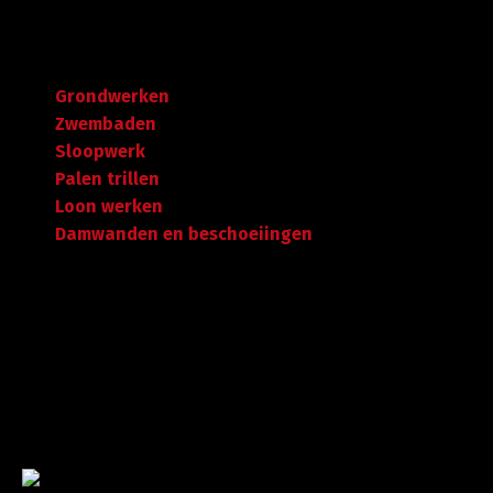
Navigatie
Grondwerken
Zwembaden
Sloopwerk
Palen trillen
Loon werken
Damwanden en beschoeiingen
Garantie tot succes
Met ruime ervaring in de branche staan wij garant voor
kwaliteit, dat doorgaans begint met een goed en
betrouwbaar advies.