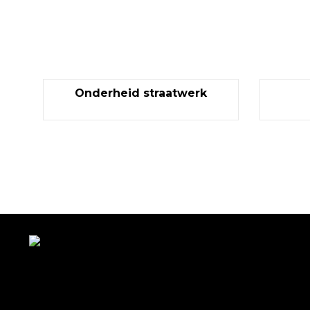
Onderheid straatwerk
Met veel enthousiasme en ervaring zijn wij u van diens
met bestratingen, beschoeiingen en loon- en