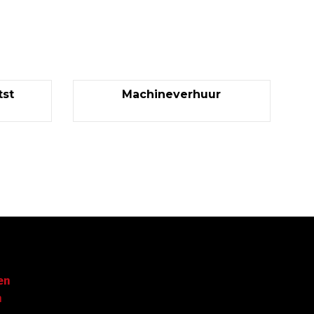
st
Machineverhuur
Garantie tot succes
en
Met ruime ervaring in de
n
branche staan wij garant