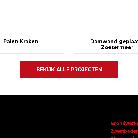
Palen Kraken
Damwand geplaat
Zoetermeer
BEKIJK ALLE PROJECTEN
Gegevens
Navigatie
Graafdijk West 23 - 24
Grondwerk
t
2973 XD Molenaarsgraaf
Zwembade