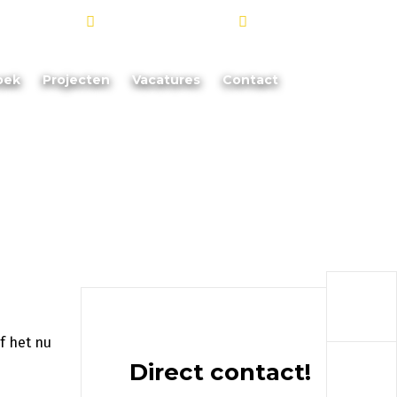
info@akoorevaar.nl
06 - 181 873 88
oek
Projecten
Vacatures
Contact
a
f het nu
a
Direct contact!