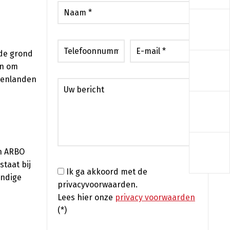
a
 de grond
a
en om
lenlanden
a
a
en ARBO
staat bij
Ik ga akkoord met de
undige
privacyvoorwaarden.
Lees hier onze
privacy voorwaarden
(*)