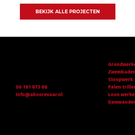
BEKIJK ALLE PROJECTEN
Gegevens
Navigatie
Graafdijk West 23 - 24
Grondwerk
2973 XD Molenaarsgraaf
Zwembade
Arie Koorevaar
Sloopwerk
t
06 181 873 88
Palen trille
info@akoorevaar.nl
Loon werk
Damwanden