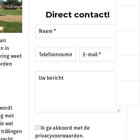
a
Direct contact!
a
kan
n in
aring weet
a
orden
a
wordt
ng met
ie wel
Ik ga akkoord met de
trillingen
privacyvoorwaarden.
bracht