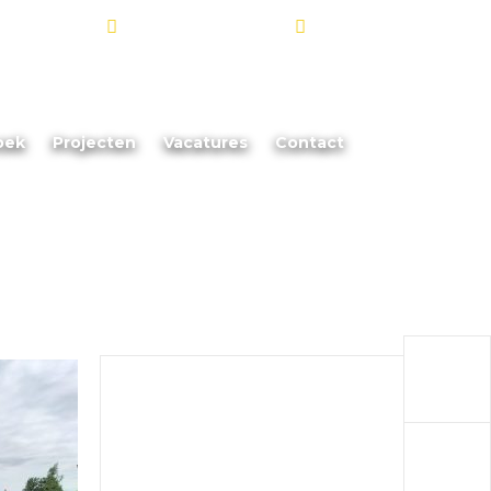
info@akoorevaar.nl
06 - 181 873 88
oek
Projecten
Vacatures
Contact
a
a