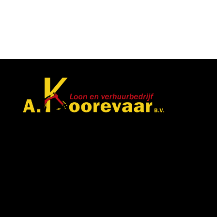
Met veel enthousiasme en ervaring zijn wij u van diens
met bestratingen, beschoeiingen en loon- en
grondwerken. in de branche staan wij garant voor
kwaliteit, dat doorgaans begint met een goed en
betrouwbaar advies.