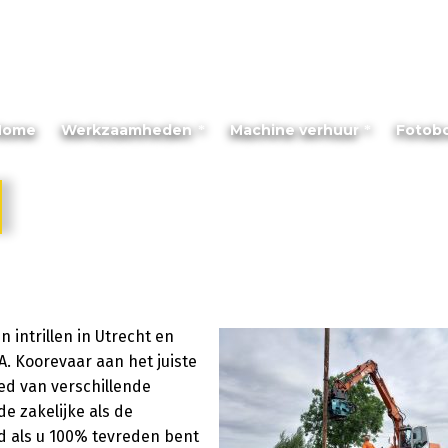
Home
Werkzaamheden
Machine verhuur
Fotob
 intrillen in Utrecht en
A. Koorevaar aan het juiste
ied van verschillende
e zakelijke als de
nd als u 100% tevreden bent