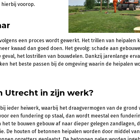
 hierbij voorop.
aar
at volgens een proces wordt gewerkt. Het trillen van heipalen 
 meer kwaad dan goed doen. Het gevolg: schade aan gebouwe
 geval, het lostrillen van bouwdelen. Dankzij jarenlange erv
eken het beste passen bij de omgeving waarin de heipalen w
n Utrecht in zijn werk?
ij ieder heiwerk, waarbij het draagvermogen van de grond 
 voor een fundering op staal, dan wordt meestal een funderi
n het te bouwen gebouw af naar dieper gelegen zandlagen, d
tie. De houten of betonnen heipalen worden door middel van 
onnen opzetters geplaatst. De betonnen palen worden inge