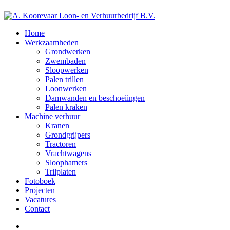
Home
Werkzaamheden
Grondwerken
Zwembaden
Sloopwerken
Palen trillen
Loonwerken
Damwanden en beschoeiingen
Palen kraken
Machine verhuur
Kranen
Grondgrijpers
Tractoren
Vrachtwagens
Sloophamers
Trilplaten
Fotoboek
Projecten
Vacatures
Contact