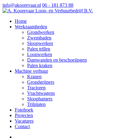
info@akoorevaar.nl
06 - 181 873 88
Home
Werkzaamheden
Grondwerken
Zwembaden
Sloopwerken
Palen trillen
Loonwerken
Damwanden en beschoeiingen
Palen kraken
Machine verhuur
Kranen
Grondgrijpers
Tractoren
Vrachtwagens
Sloophamers
Trilplaten
Fotoboek
Projecten
Vacatures
Contact