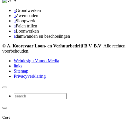
a
Grondwerken
a
Zwembaden
a
Sloopwerk
a
Palen trillen
a
Loonwerken
a
damwanden en beschoeiingen
©
A. Koorevaar Loon- en Verhuurbedrijf B.V. B.V
. Alle rechten
voorbehouden.
Webdesign Vanoo Media
links
Sitemap
Privacyverklaring
Cart