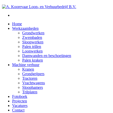
Home
Werkzaamheden
Grondwerken
Zwembaden
Sloopwerken
Palen trillen
Loonwerken
Damwanden en beschoeiingen
Palen kraken
Machine verhuur
Kranen
Grondgrijpers
Tractoren
Vrachtwagens
Sloophamers
Trilplaten
Fotoboek
Projecten
Vacatures
Contact