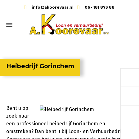
info@akoorevaar.nl
06 - 181 873 88
Heibedrijf Gorinchem
a
a
Bent u op
a
zoek naar
een professioneel heibedrijf Gorinchem en
a
omstreken? Dan bent u bij Loon- en Verhuurbedrijf A.