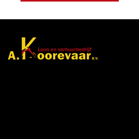
Met veel enthousiasme en ervaring zijn wij u van
dienst met bestratingen, beschoeiingen en loon- en
grondwerken. in de branche staan wij garant voor
kwaliteit, dat doorgaans begint met een goed en
betrouwbaar advies.
Gegevens