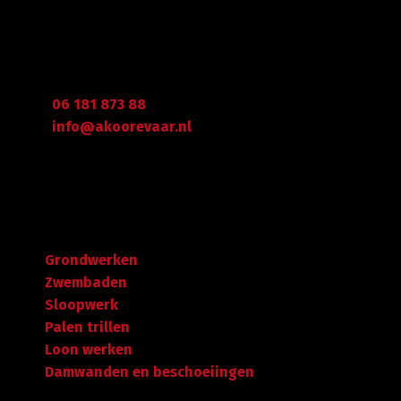
Graafdijk West 23 - 24
2973 XD Molenaarsgraaf
Arie Koorevaar
06 181 873 88
info@akoorevaar.nl
Navigatie
Grondwerken
Zwembaden
Sloopwerk
Palen trillen
Loon werken
Damwanden en beschoeiingen