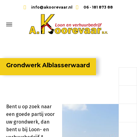
info@akoorevaar.nl
06 - 181 873 88
Grondwerk Alblasserwaard
a
a
Bent u op zoek naar
a
een goede partij voor
uw grondwerk, dan
a
bent u bij Loon- en