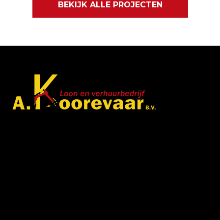
BEKIJK ALLE PROJECTEN
Met veel enthousiasme en ervaring zijn wij u van
dienst met bestratingen, beschoeiingen en loon- en
grondwerken. in de branche staan wij garant voor
kwaliteit, dat doorgaans begint met een goed en
betrouwbaar advies.