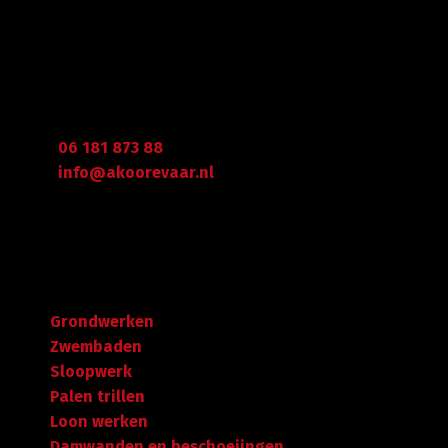
Gegevens
Graafdijk West 23 - 24
2973 XD Molenaarsgraaf
Arie Koorevaar
06 181 873 88
info@akoorevaar.nl
Navigatie
Grondwerken
Zwembaden
Sloopwerk
Palen trillen
Loon werken
Damwanden en beschoeiingen