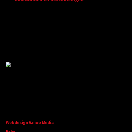
Garantie tot succes
Met ruime ervaring in de branche staan wij garant voor
kwaliteit, dat doorgaans begint met een goed en
betrouwbaar advies.
©
A. Koorevaar Loon- en Verhuurbedrijf B.V. B.V
. Alle rechten
voorbehouden.
Webdesign Vanoo Media