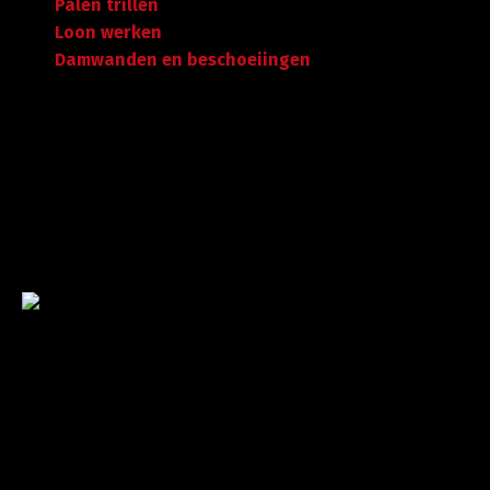
Palen trillen
Loon werken
Damwanden en beschoeiingen
Garantie tot succes
Met ruime ervaring in de branche staan wij garant voor
kwaliteit, dat doorgaans begint met een goed en
betrouwbaar advies.
©
A. Koorevaar Loon- en Verhuurbedrijf B.V. B.V
. Alle rechten
voorbehouden.