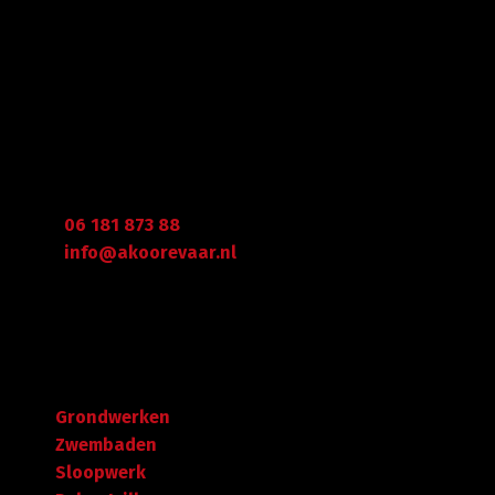
Gegevens
Graafdijk West 23 - 24
2973 XD Molenaarsgraaf
Arie Koorevaar
06 181 873 88
info@akoorevaar.nl
Navigatie
Grondwerken
Zwembaden
Sloopwerk