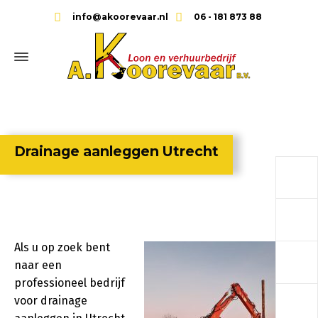
info@akoorevaar.nl
06 - 181 873 88
Drainage aanleggen Utrecht
a
a
Als u op zoek bent
a
naar een
professioneel bedrijf
a
voor drainage