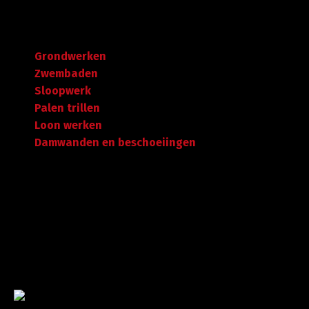
Navigatie
Grondwerken
Zwembaden
Sloopwerk
Palen trillen
Loon werken
Damwanden en beschoeiingen
Garantie tot succes
Met ruime ervaring in de branche staan wij garant voor
kwaliteit, dat doorgaans begint met een goed en
betrouwbaar advies.