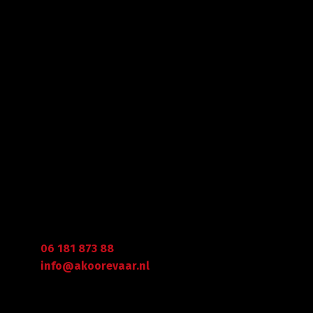
Met veel enthousiasme en ervaring zijn wij u van
dienst met bestratingen, beschoeiingen en loon- en
grondwerken. in de branche staan wij garant voor
kwaliteit, dat doorgaans begint met een goed en
betrouwbaar advies.
Gegevens
Graafdijk West 23 - 24
2973 XD Molenaarsgraaf
Arie Koorevaar
06 181 873 88
info@akoorevaar.nl