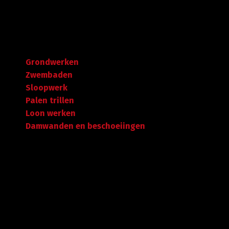
Navigatie
Grondwerken
Zwembaden
Sloopwerk
Palen trillen
Loon werken
Damwanden en beschoeiingen
Garantie tot succes
Met ruime ervaring in de branche staan wij garant voor
kwaliteit, dat doorgaans begint met een goed en
betrouwbaar advies.