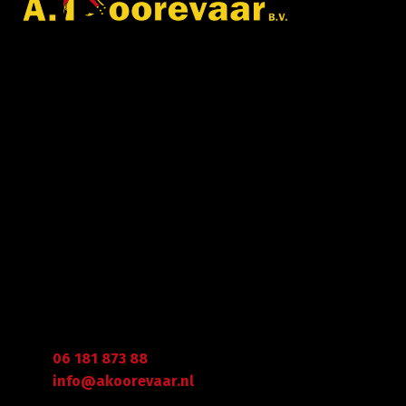
Met veel enthousiasme en ervaring zijn wij u van
dienst met bestratingen, beschoeiingen en loon- en
grondwerken. in de branche staan wij garant voor
kwaliteit, dat doorgaans begint met een goed en
betrouwbaar advies.
Gegevens
Graafdijk West 23 - 24
2973 XD Molenaarsgraaf
Arie Koorevaar
06 181 873 88
info@akoorevaar.nl