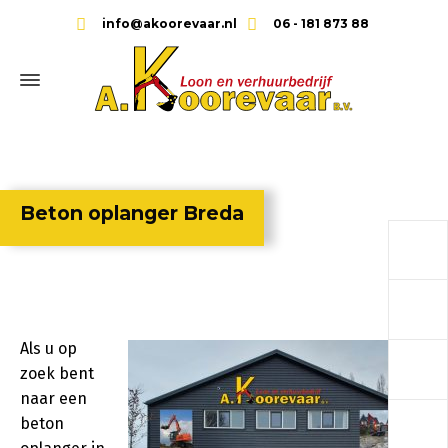
info@akoorevaar.nl
06 - 181 873 88
Beton oplanger Breda
a
a
Als u op
a
zoek bent
naar een
a
beton