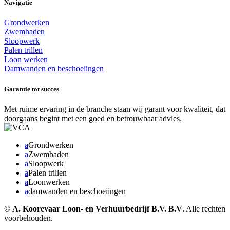
Navigatie
Grondwerken
Zwembaden
Sloopwerk
Palen trillen
Loon werken
Damwanden en beschoeiingen
Garantie tot succes
Met ruime ervaring in de branche staan wij garant voor kwaliteit, dat
doorgaans begint met een goed en betrouwbaar advies.
a
Grondwerken
a
Zwembaden
a
Sloopwerk
a
Palen trillen
a
Loonwerken
a
damwanden en beschoeiingen
©
A. Koorevaar Loon- en Verhuurbedrijf B.V. B.V
. Alle rechten
voorbehouden.