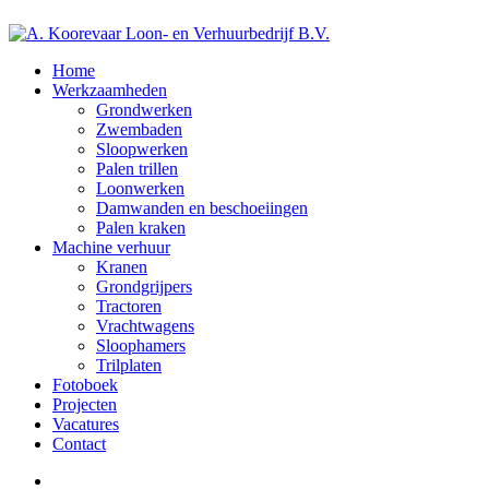
Home
Werkzaamheden
Grondwerken
Zwembaden
Sloopwerken
Palen trillen
Loonwerken
Damwanden en beschoeiingen
Palen kraken
Machine verhuur
Kranen
Grondgrijpers
Tractoren
Vrachtwagens
Sloophamers
Trilplaten
Fotoboek
Projecten
Vacatures
Contact