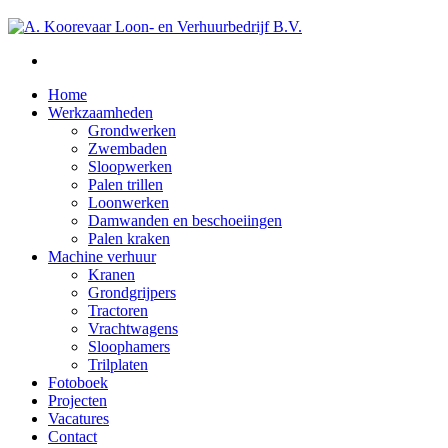
Home
Werkzaamheden
Grondwerken
Zwembaden
Sloopwerken
Palen trillen
Loonwerken
Damwanden en beschoeiingen
Palen kraken
Machine verhuur
Kranen
Grondgrijpers
Tractoren
Vrachtwagens
Sloophamers
Trilplaten
Fotoboek
Projecten
Vacatures
Contact