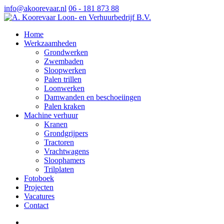
info@akoorevaar.nl
06 - 181 873 88
Home
Werkzaamheden
Grondwerken
Zwembaden
Sloopwerken
Palen trillen
Loonwerken
Damwanden en beschoeiingen
Palen kraken
Machine verhuur
Kranen
Grondgrijpers
Tractoren
Vrachtwagens
Sloophamers
Trilplaten
Fotoboek
Projecten
Vacatures
Contact