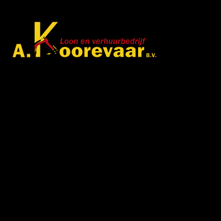
Met veel enthousiasme en ervaring zijn wij u van
dienst met bestratingen, beschoeiingen en loon- en
grondwerken. in de branche staan wij garant voor
kwaliteit, dat doorgaans begint met een goed en
betrouwbaar advies.
Gegevens
Graafdijk West 23 - 24
2973 XD Molenaarsgraaf