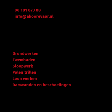
Arie Koorevaar
06 181 873 88
info@akoorevaar.nl
Navigatie
Grondwerken
Zwembaden
Sloopwerk
Palen trillen
Loon werken
Damwanden en beschoeiingen
Garantie tot succes