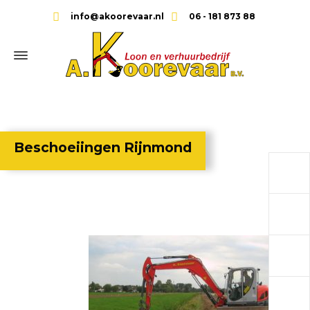
info@akoorevaar.nl
06 - 181 873 88
Beschoeiingen Rijnmond
a
a
a
a