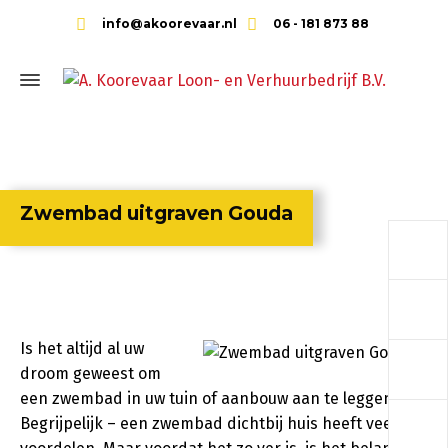
info@akoorevaar.nl
06 - 181 873 88
Zwembad uitgraven Gouda
a
a
Is het altijd al uw
a
droom geweest om
een zwembad in uw tuin of aanbouw aan te leggen?
a
Begrijpelijk – een zwembad dichtbij huis heeft veel