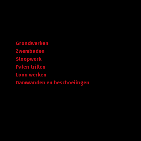
Navigatie
Grondwerken
Zwembaden
Sloopwerk
Palen trillen
Loon werken
Damwanden en beschoeiingen
Garantie tot succes
Met ruime ervaring in de branche staan wij garant voor
kwaliteit, dat doorgaans begint met een goed en