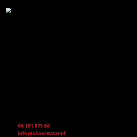
Met veel enthousiasme en ervaring zijn wij u van
dienst met bestratingen, beschoeiingen en loon- en
grondwerken. in de branche staan wij garant voor
kwaliteit, dat doorgaans begint met een goed en
betrouwbaar advies.
Gegevens
Graafdijk West 23 - 24
2973 XD Molenaarsgraaf
Arie Koorevaar
06 181 873 88
info@akoorevaar.nl