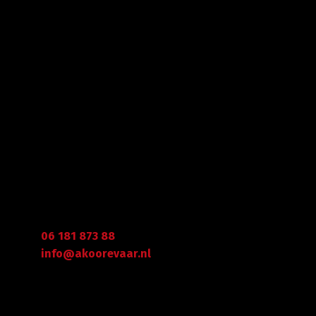
Met veel enthousiasme en ervaring zijn wij u van
dienst met bestratingen, beschoeiingen en loon- en
grondwerken. in de branche staan wij garant voor
kwaliteit, dat doorgaans begint met een goed en
betrouwbaar advies.
Gegevens
Graafdijk West 23 - 24
2973 XD Molenaarsgraaf
Arie Koorevaar
06 181 873 88
info@akoorevaar.nl