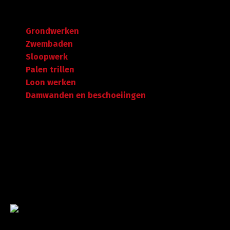
Navigatie
Grondwerken
Zwembaden
Sloopwerk
Palen trillen
Loon werken
Damwanden en beschoeiingen
Garantie tot succes
Met ruime ervaring in de branche staan wij garant voor
kwaliteit, dat doorgaans begint met een goed en
betrouwbaar advies.