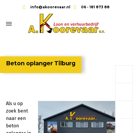
info@akoorevaar.nl
06 - 181 873 88
Beton oplanger Tilburg
a
a
Als u op
a
zoek bent
naar een
a
beton