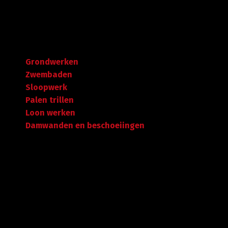
Navigatie
Grondwerken
Zwembaden
Sloopwerk
Palen trillen
Loon werken
Damwanden en beschoeiingen
Garantie tot succes
Met ruime ervaring in de branche staan wij garant voor
kwaliteit, dat doorgaans begint met een goed en
betrouwbaar advies.