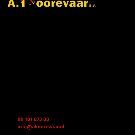
Met veel enthousiasme en ervaring zijn wij u van
dienst met bestratingen, beschoeiingen en loon- en
grondwerken. in de branche staan wij garant voor
kwaliteit, dat doorgaans begint met een goed en
betrouwbaar advies.
Gegevens
Graafdijk West 23 - 24
2973 XD Molenaarsgraaf
Arie Koorevaar
06 181 873 88
info@akoorevaar.nl