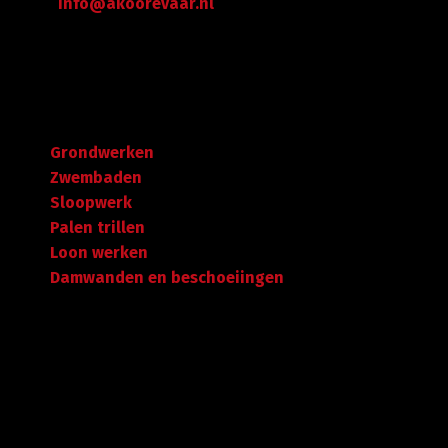
info@akoorevaar.nl
Navigatie
Grondwerken
Zwembaden
Sloopwerk
Palen trillen
Loon werken
Damwanden en beschoeiingen
Garantie tot succes
Met ruime ervaring in de branche staan wij garant voor