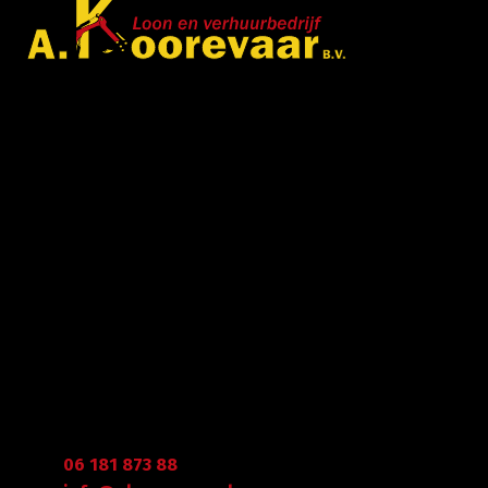
Met veel enthousiasme en ervaring zijn wij u van
dienst met bestratingen, beschoeiingen en loon- en
grondwerken. in de branche staan wij garant voor
kwaliteit, dat doorgaans begint met een goed en
betrouwbaar advies.
Gegevens
Graafdijk West 23 - 24
2973 XD Molenaarsgraaf
Arie Koorevaar
06 181 873 88