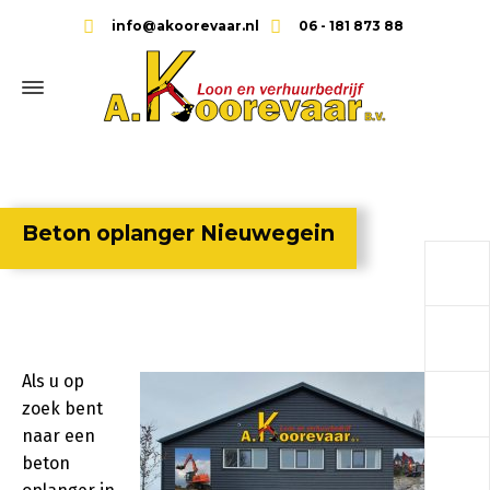
info@akoorevaar.nl
06 - 181 873 88
Beton oplanger Nieuwegein
a
a
Als u op
a
zoek bent
naar een
a
beton